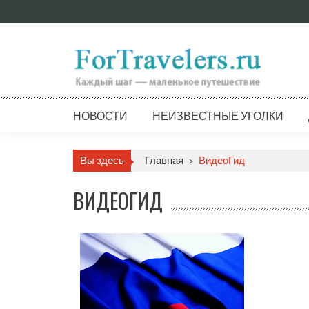
Skip
to
content
НОВОСТИ
НЕИЗВЕСТНЫЕ УГОЛКИ
Вы здесь
Главная
>
ВидеоГид
ВИДЕОГИД