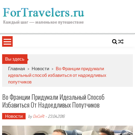
Skip
to
content
Вы здесь
Главная
>
Новости
>
Во Франции придумали
идеальный способ избавиться от надоедливых
попутчиков
Во Франции Придумали Идеальный Способ
Избавиться От Надоедливых Попутчиков
Новости
by
DeCeRt
-
23.04.2016