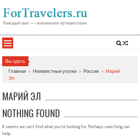
Skip
to
content
Вы здесь
Главная
>
Неизвестные уголки
>
Россия
>
Марий
Эл
МАРИЙ ЭЛ
NOTHING FOUND
It seems we can’t find what you’re looking for. Perhaps searching can
help.